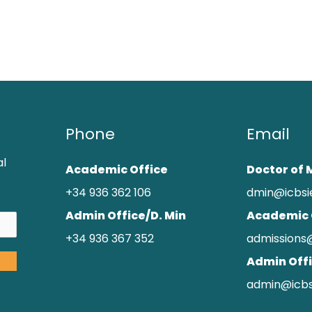
Phone
Email
al
Academic Office
Doctor of 
+34 936 362 106
dmin@icbsi
Admin Office/D. Min
Academic 
+34 936 367 352
admissions
Admin Off
admin@icbs