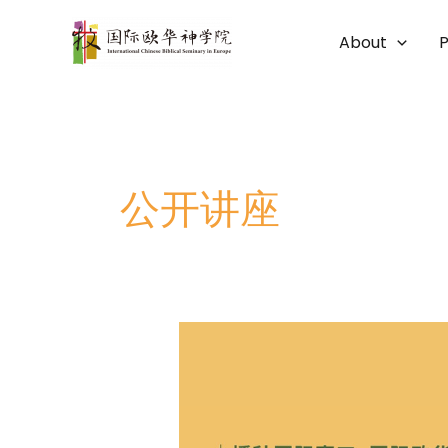
Skip
to
About
content
公开讲座