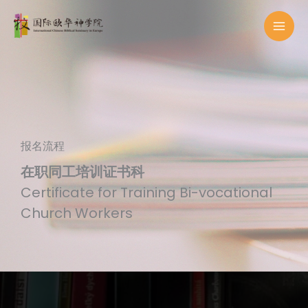
Skip
to
content
报名流程
在职同工培训证书科
Certificate for Training Bi-vocational
Church Workers