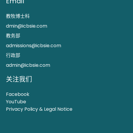
Email
教牧博士科
dmin@icbsie.com
教务部
admissions@icbsie.com
行政部
admin@icbsie.com
关注我们
Facebook
YouTube
Privacy Policy & Legal Notice