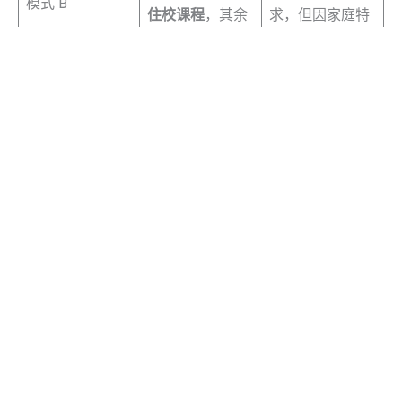
模式 B
住校课程
，其余
求，但因家庭特
阶段则安排
线上
殊需要不能长时
学习
间离家者。
（以上两项条件
符合其中一项即
可申请）
● 牧会中的全职
传道人；
● 具备经学术认
采混合授课模
证之教牧学士或
式：每学期包含
神学学士学位，
连续2周的集中
且该学位满足住
模式 C
住校课程
，其余
校生活的要求；
阶段则安排
线上
● 全职牧会满三
学习
年者。
（以上三项条件
皆需满足方可申