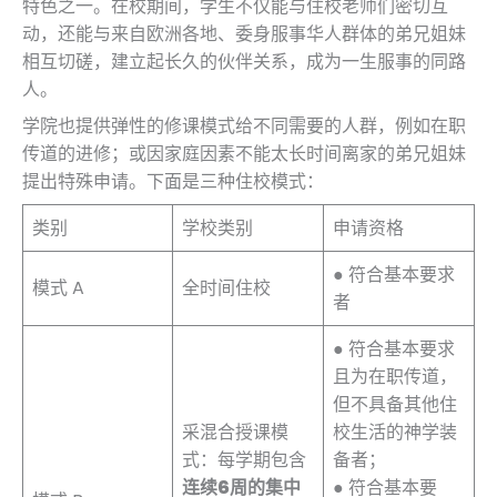
特色之一。在校期间，学生不仅能与住校老师们密切互
动，还能与来自欧洲各地、委身服事华人群体的弟兄姐妹
相互切磋，建立起长久的伙伴关系，成为一生服事的同路
人。
学院也提供弹性的修课模式给不同需要的人群，例如在职
传道的进修；或因家庭因素不能太长时间离家的弟兄姐妹
提出特殊申请。下面是三种住校模式：
类别
学校类别
申请资格
● 符合基本要求
模式 A
全时间住校
者
● 符合基本要求
且为在职传道，
但不具备其他住
采混合授课模
校生活的神学装
式：每学期包含
备者；
连续6周的集中
● 符合基本要