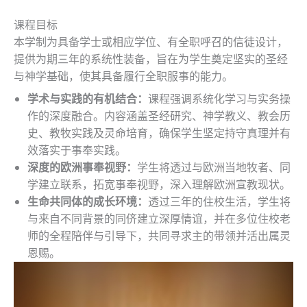
课程目标
本学制为具备学士或相应学位、有全职呼召的信徒设计，
提供为期三年的系统性装备，旨在为学生奠定坚实的圣经
与神学基础，使其具备履行全职服事的能力。
学术与实践的有机结合：
课程强调系统化学习与实务操
作的深度融合。内容涵盖圣经研究、神学教义、教会历
史、教牧实践及灵命培育，确保学生坚定持守真理并有
效落实于事奉实践。
深度的欧洲事奉视野：
学生将透过与欧洲当地牧者、同
学建立联系，拓宽事奉视野，深入理解欧洲宣教现状。
生命共同体的成长环境：
透过三年的住校生活，学生将
与来自不同背景的同侪建立深厚情谊，并在多位住校老
师的全程陪伴与引导下，共同寻求主的带领并活出属灵
恩赐。